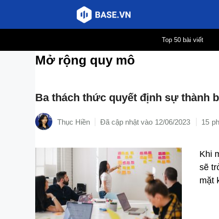
Chuyển
Top 50 bài viết
đến
Mở rộng quy mô
nội
dung
Ba thách thức quyết định sự thành b
Thục Hiền
12/06/2023
15
Khi 
sẽ t
mặt 