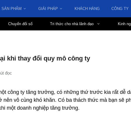
SẢN PHẨM
GIẢI PHÁP
KHÁCH HÀNG
CÔNG TY
Chuyển đổi số
Tri thức cho nhà lãnh đạo
Kinh ng
ại khi thay đổi quy mô công ty
một công ty tăng trưởng, có những thứ trước kia rất dễ d
rở nên vô cùng khó khăn. Có ba thách thức mà bạn sẽ ph
khi một doanh nghiệp tăng trưởng.