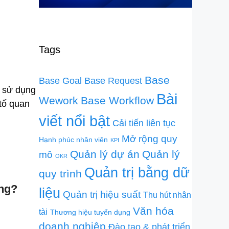
Tags
Base
Base Goal
Base Request
c sử dụng
Bài
Wework
Base Workflow
 tố quan
viết nổi bật
Cải tiến liên tục
Mở rộng quy
Hạnh phúc nhân viên
KPI
Quản lý dự án
Quản lý
mô
OKR
Quản trị bằng dữ
quy trình
ởng?
liệu
Quản trị hiệu suất
Thu hút nhân
Văn hóa
tài
Thương hiệu tuyển dụng
doanh nghiệp
Đào tạo & phát triển