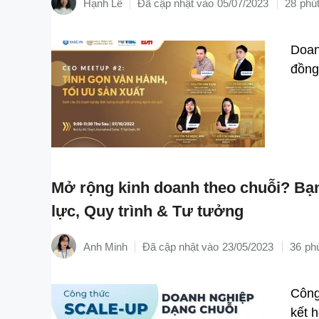
Hạnh Lê
05/07/2023
28
Doan
đồng 
Mở rộng kinh doanh theo chuỗi? Bạ
lực, Quy trình & Tư tưởng
Anh Minh
23/05/2023
36
Công
kết h