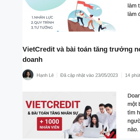
làm 
làm 
VietCredit và bài toán tăng trưởng 
doanh
Hạnh Lê
23/05/2023
14
Doan
một 
tìm 
ngườ
nào.