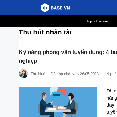
Chuyển
Top 50 bài viết
đến
Thu hút nhân tài
nội
dung
Kỹ năng phỏng vấn tuyển dụng: 4 bư
nghiệp
Thu Huế
26/05/2023
14
Để g
hàng
đây 
tuyể