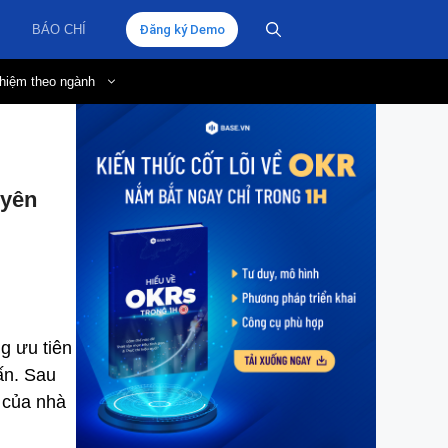
BÁO CHÍ
Đăng ký Demo
hiệm theo ngành
uyên
g ưu tiên
ấn. Sau
 của nhà