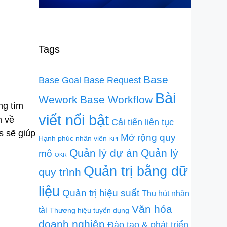
Tags
Base
Base Goal
Base Request
Bài
Wework
Base Workflow
ng tìm
viết nổi bật
m về
Cải tiến liên tục
s sẽ giúp
Mở rộng quy
Hạnh phúc nhân viên
KPI
Quản lý dự án
Quản lý
mô
OKR
Quản trị bằng dữ
quy trình
liệu
Quản trị hiệu suất
Thu hút nhân
Văn hóa
tài
Thương hiệu tuyển dụng
doanh nghiệp
Đào tạo & phát triển