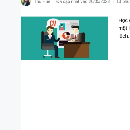
Thu Huế
26/09/2023
13
Học 
một 
lệch