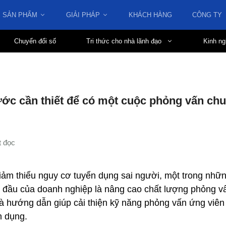
SẢN PHẨM
GIẢI PHÁP
KHÁCH HÀNG
CÔNG TY
Chuyển đổi số
Tri thức cho nhà lãnh đạo
Kinh ng
ớc cần thiết để có một cuộc phỏng vấn ch
iảm thiểu nguy cơ tuyển dụng sai người, một trong nhữn
 đầu của doanh nghiệp là nâng cao chất lượng phỏng v
là hướng dẫn giúp cải thiện kỹ năng phỏng vấn ứng viên
n dụng.