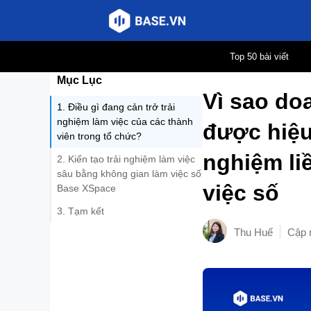
Chuyển
Top 50 bài viết
đến
Mục Lục
nội
Vì sao do
dung
1. Điều gì đang cản trở trải
nghiệm làm việc của các thành
được hiệu 
viên trong tổ chức?
nghiệm li
2. Kiến tạo trải nghiệm làm việc
sâu bằng không gian làm việc số
việc số
Base XSpace
3. Tạm kết
Thu Huế