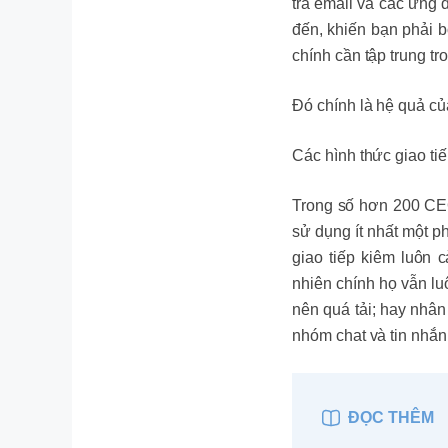
tra email và các ứng 
đến, khiến bạn phải b
chính cần tập trung t
Đó chính là hệ quả củ
Các hình thức giao ti
Trong số hơn 200 CEO
sử dụng ít nhất một 
giao tiếp kiêm luôn 
nhiên chính họ vẫn luô
nên quá tải; hay nhân
nhóm chat và tin nhắn 
ĐỌC THÊM