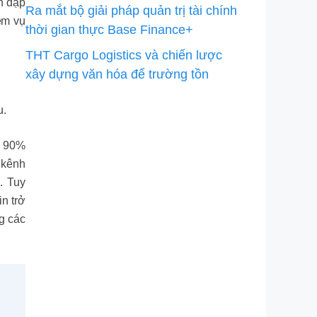
ồn dập
Ra mắt bộ giải pháp quản trị tài chính
ệm vụ
thời gian thực Base Finance+
THT Cargo Logistics và chiến lược
xây dựng văn hóa để trường tồn
u.
n 90%
 kênh
. Tuy
in trở
g các