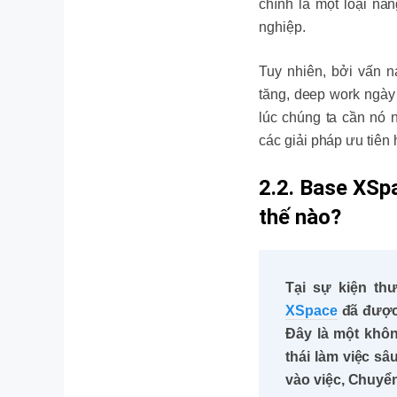
chính là một loại nă
nghiệp.
Tuy nhiên, bởi vấn n
tăng, deep work ngày 
lúc chúng ta cần nó n
các giải pháp ưu tiên
2.2. Base XSp
thế nào?
Tại sự kiện t
XSpace
đã được 
Đây là một khôn
thái làm việc s
vào việc, Chuyển