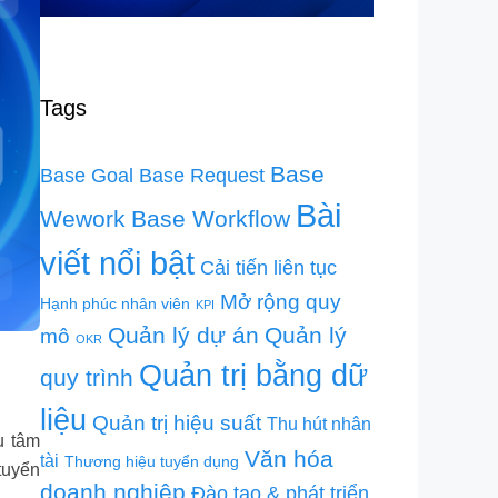
Tags
Base
Base Goal
Base Request
Bài
Wework
Base Workflow
viết nổi bật
Cải tiến liên tục
Mở rộng quy
Hạnh phúc nhân viên
KPI
Quản lý dự án
Quản lý
mô
OKR
Quản trị bằng dữ
quy trình
liệu
Quản trị hiệu suất
Thu hút nhân
u tâm
Văn hóa
tài
Thương hiệu tuyển dụng
tuyển
doanh nghiệp
Đào tạo & phát triển