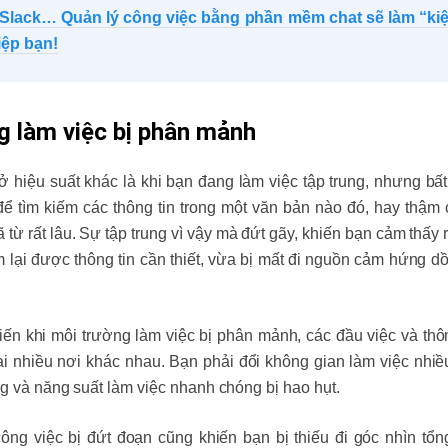
 Slack… Quản lý công việc bằng phần mềm chat sẽ làm “kiệ
ệp bạn!
g làm việc bị phân mảnh
rở hiệu suất khác là khi bạn đang làm việc tập trung, nhưng bấ
 để tìm kiếm các thông tin trong một văn bản nào đó, hay thậm 
 từ rất lâu. Sự tập trung vì vậy mà đứt gãy, khiến bạn cảm thấy 
m lại được thông tin cần thiết, vừa bị mất đi nguồn cảm hứng d
biến khi môi trường làm việc bị phân mảnh, các đầu việc và thô
ại nhiều nơi khác nhau. Bạn phải đổi không gian làm việc nhiều
ng và năng suất làm việc nhanh chóng bị hao hụt.
ông việc bị đứt đoạn cũng khiến bạn bị thiếu đi góc nhìn tổng