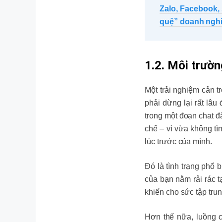
Zalo, Facebook,
quệ” doanh nghi
1.2. Môi trườn
Một trải nghiệm cản t
phải dừng lại rất lâu
trong một đoạn chat đã
chế – vì vừa không tì
lúc trước của mình.
Đó là tình trạng phổ 
của bạn nằm rải rác t
khiến cho sức tập tru
Hơn thế nữa, luồng c