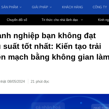
SẢN PHẨM
GIẢI PHÁP
KHÁCH HÀNG
CÔNG TY
Chuyển đổi số
Tri thức cho nhà lãnh đạo
Kinh ng
anh nghiệp bạn không đạt
suất tốt nhất: Kiến tạo trải
ền mạch bằng không gian là
08/05/2024
21