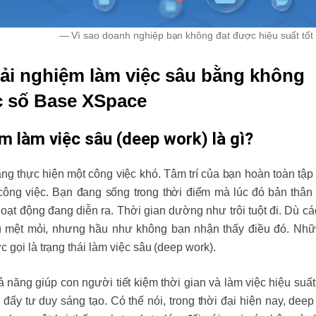
Vì sao doanh nghiệp bạn không đạt được hiệu suất tốt
trải nghiệm làm việc sâu bằng không
c số Base XSpace
ệm làm việc sâu (deep work) là gì?
g thực hiện một công việc khó. Tâm trí của bạn hoàn toàn tập 
a công việc. Bạn đang sống trong thời điểm mà lúc đó bản thân
hoạt động đang diễn ra. Thời gian dường như trôi tuột đi. Dù c
ệu mệt mỏi, nhưng hầu như không bạn nhận thấy điều đó. Nhữ
 gọi là trạng thái làm việc sâu (deep work).
năng giúp con người tiết kiệm thời gian và làm việc hiệu suất
đẩy tư duy sáng tạo. Có thể nói, trong thời đại hiện nay, deep