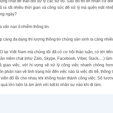
dụng chat để trao đổi xử lý các sự vụ. Sau đó thì tin nhắn cứ d
ỏ ra rất nhiều thời gian và công sức để xử lý mà quên mất nhi
rong ngày?
a vấn nạn ô nhiễm thông tin.
ếp càng đa dạng thì lượng thông tin chúng sản sinh ra càng nhiề
 tại Việt Nam mà chúng tôi đã có cơ hội thảo luận, có tới trê
phần mềm chat (như Zalo, Skype, Facebook, Viber, Slack,…) làm
cả giao việc, với hi vọng sẽ xử lý công việc nhanh chóng hơn
n phàn nàn về tình trạng hỏi đến việc nào là việc đó trễ, thông t
 viên đổ lỗi cho nhau khi không hoàn thành công việc. Số lượn
quá lớn luôn là ám ảnh với bất kì nhân sự nào khi đi làm.