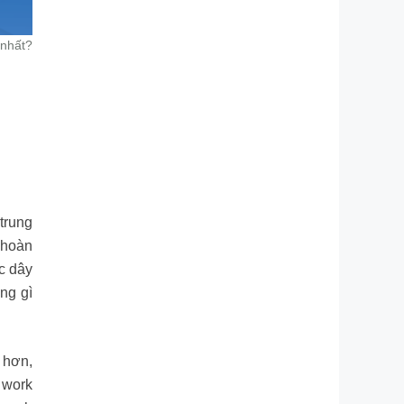
 nhất?
trung
 hoàn
ác dây
ng gì
 hơn,
 work