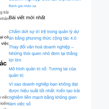
Đánh giá nhân sự
 trải
Bài viết mới nhất
 nhân
Chấm dứt sự trì trệ trong quản lý dự
ại có
án bằng phương thức cộng tác 4.0
 việc
Thay đổi văn hoá doanh nghiệp –
Những thói quen nhỏ đem lại thắng
lợi lớn
các
Mô hình quản trị số: Tương lai của
quản trị
Vì sao doanh nghiệp bạn không đạt
được hiệu suất tốt nhất: Kiến tạo trải
nghiệm liền mạch bằng không gian
u việc
 kiểm
làm việc số