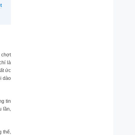
t
t chợt
chí là
rất ức
ồi dào
ng tin
 lần,
 thể,