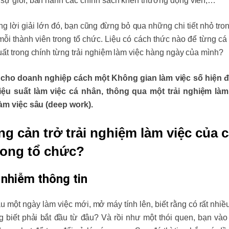
 sự giỏi, ban hành các chính sách khen thưởng động viên,…
lời giải lớn đó, bạn cũng đừng bỏ qua những chi tiết nhỏ trong
ỗi thành viên trong tổ chức. Liệu có cách thức nào để từng cá
uất trong chính từng trải nghiệm làm việc hàng ngày của mình?
 ý cho doanh nghiệp cách một Không gian làm việc số hiện đ
ệu suất làm việc cá nhân, thông qua một trải nghiệm làm
 làm việc sâu (deep work).
ang cản trở trải nghiệm làm việc của 
rong tổ chức?
 nhiễm thông tin
u một ngày làm việc mới, mở máy tính lên, biết rằng có rất nhiề
 biết phải bắt đầu từ đâu? Và rồi như một thói quen, bạn vào