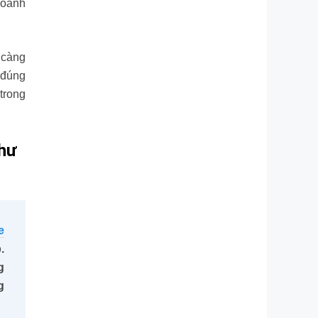
doanh
 càng
 đúng
trong
như
e
.
g
g