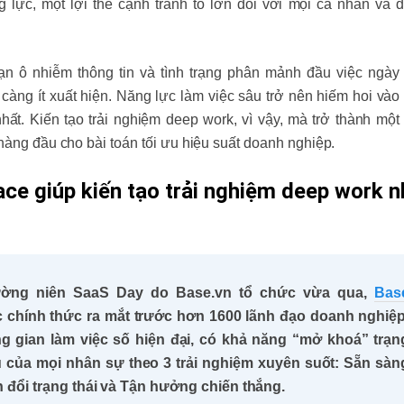
ng lực, một lợi thế cạnh tranh to lớn đối với mọi cá nhân và 
ạn ô nhiễm thông tin và tình trạng phân mảnh đầu việc ngày
càng ít xuất hiện. Năng lực làm việc sâu trở nên hiếm hoi vào
hất. Kiến tạo trải nghiệm deep work, vì vậy, mà trở thành một 
 hàng đầu cho bài toán tối ưu hiệu suất doanh nghiệp.
ace giúp kiến tạo trải nghiệm deep work 
hường niên SaaS Day do Base.vn tổ chức vừa qua,
Bas
chính thức ra mắt trước hơn 1600 lãnh đạo doanh nghiệp
g gian làm việc số hiện đại, có khả năng “mở khoá” trạn
âu của mọi nhân sự theo 3 trải nghiệm xuyên suốt: Sẵn sàn
 đổi trạng thái và Tận hưởng chiến thắng.