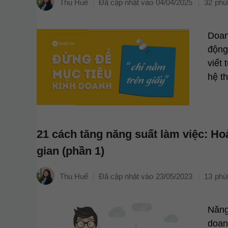
Thu Huế
04/04/2025
32
Doan
động
viết
hệ t
21 cách tăng năng suất làm việc: Ho
gian (phần 1)
Thu Huế
23/05/2023
13
Năng 
doan