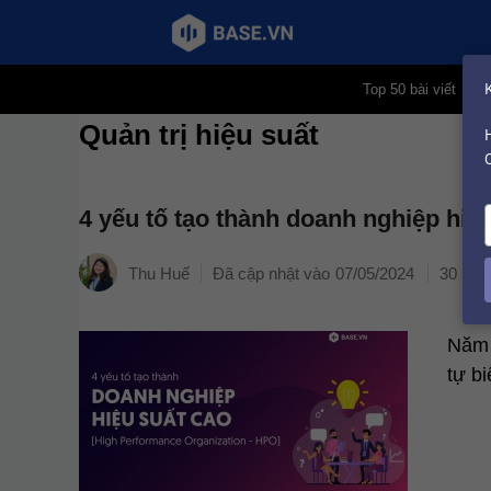
Chuyển
Top 50 bài viết
đến
Quản trị hiệu suất
nội
dung
4 yếu tố tạo thành doanh nghiệp hiệ
y
Thu Huế
07/05/2024
30
Năm 
tự b