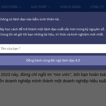
SẢN PHẨM
GIẢI PHÁP
KHÁCH HÀNG
CÔNG TY
Không có lãnh đạo nào bẩm sinh thiên tài.
Chuyển đổi số
Tri thức cho nhà lãnh đạo
Kinh ng
Hãy học cách để trở thành một lãnh đạo xuất sắc hơn trong kỷ nguyên số.
Chúng tôi sẽ gửi tới bạn những tài liệu, tri thức và kinh nghiệm mới nhất.
u suất cao (HPO – High Performance Organi
Type
our
name
Đồng hành cùng đội ngũ lãnh đạo 4.0
2023 này, đừng chỉ ngồi im “mơ ước”, bởi bạn hoàn toà
iến doanh nghiệp mình thành một doanh nghiệp hiệu suấ