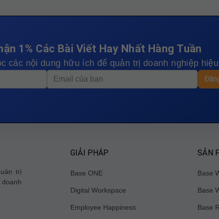
hận 1% Các Bài Viết Hay Nhất Hàng Tuần
c các nội dung hữu ích để quản trị doanh nghiệp hiệ
Đăng
GIẢI PHÁP
SẢN 
uản trị
Base ONE
Base 
 doanh
Digital Workspace
Base W
Employee Happiness
Base 