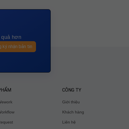
u quả hơn
 ký nhận bản tin
PHẨM
CÔNG TY
Wework
Giới thiệu
orkflow
Khách hàng
Request
Liên hệ