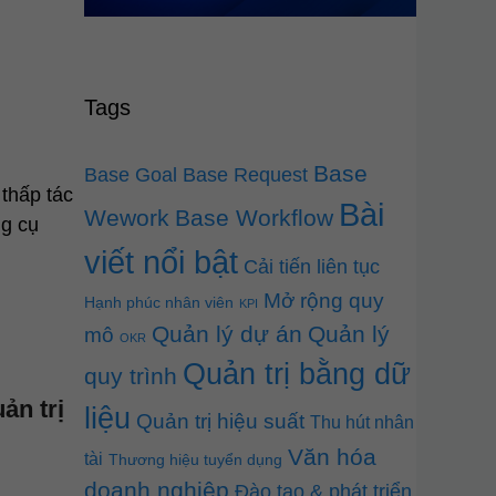
Tags
Base
Base Goal
Base Request
 thấp tác
Bài
Wework
Base Workflow
ng cụ
viết nổi bật
Cải tiến liên tục
Mở rộng quy
Hạnh phúc nhân viên
KPI
Quản lý dự án
Quản lý
mô
OKR
Quản trị bằng dữ
quy trình
ản trị
liệu
Quản trị hiệu suất
Thu hút nhân
Văn hóa
tài
Thương hiệu tuyển dụng
doanh nghiệp
Đào tạo & phát triển