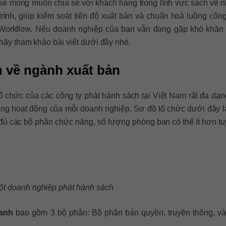
Base mong muốn chia sẻ với khách hàng trong lĩnh vực sách về 
rình, giúp kiểm soát tiến độ xuất bản và chuẩn hoá luồng công
orkflow. Nếu doanh nghiệp của bạn vẫn đang gặp khó khăn 
, hãy tham khảo bài viết dưới đây nhé.
n về ngành xuất bản
tổ chức của các công ty phát hành sách tại Việt Nam rất đa dạn
ng hoạt động của mỗi doanh nghiệp. Sơ đồ tổ chức dưới đây l
đủ các bộ phận chức năng, số lượng phòng ban có thể ít hơn tu
.
ột doanh nghiệp phát hành sách
oanh
bao gồm 3 bộ phận: Bộ phận bản quyền, truyền thông, và