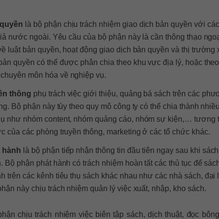
 quyền
là bộ phận chịu trách nhiệm giao dịch bản quyền với cá
giả nước ngoài. Yêu cầu của bộ phận này là cần thông thạo ngo
ề luật bản quyền, hoạt động giao dịch bản quyền và thị trường 
bản quyền có thể được phân chia theo khu vực địa lý, hoặc theo
chuyên môn hóa về nghiệp vụ.
ền thông
phụ trách việc giới thiệu, quảng bá sách trên các ph
ông. Bộ phận này tùy theo quy mô công ty có thể chia thành nhiề
dụ như nhóm content, nhóm quảng cáo, nhóm sự kiện,… tương 
c của các phòng truyền thông, marketing ở các tổ chức khác.
t hành
là bộ phận tiếp nhận thông tin đầu tiên ngay sau khi sách
. Bộ phận phát hành có trách nhiệm hoàn tất các thủ tục để sác
 trên các kênh tiêu thụ sách khác nhau như các nhà sách, đại l
hận này chịu trách nhiệm quản lý việc xuất, nhập, kho sách.
hận chịu trách nhiệm việc biên tập sách, dịch thuật, đọc bông