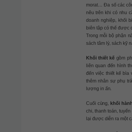
morat… Đa số các côn
nêu trên khi có nhu 
doanh nghiệp, khối b
biên tập có thể được 
Trong mỗi bộ phận nà
sách tâm lý, sách kỹ 
Khối thiết kế
gồm phò
liên quan đến hình t
đến việc thiết kế bìa
thêm nhân sự phụ trá
lượng in ấn.
Cuối cùng,
khối hành
chi, thanh toán, tuy
lại được diễn ra một c