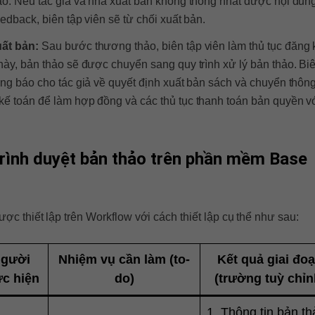
hảo. Nếu tác giả và nhà xuất bản không thống nhất được nội dun
eedback, biên tập viên sẽ từ chối xuất bản.
uất bản:
Sau bước thương thảo, biên tập viên làm thủ tục đăng 
này, bản thảo sẽ được chuyển sang quy trình xử lý bản thảo. Bi
ông báo cho tác giả về quyết định xuất bản sách và chuyển thông
kế toán để làm hợp đồng và các thủ tục thanh toán bản quyền vớ
rình duyệt bản thảo
trên phần mềm Base
được thiết lập trên Workflow với cách thiết lập cụ thể như sau:
gười
Nhiệm vụ cần làm (to-
Kết quả giai đo
ực hiện
do)
(trường tuỳ chỉn
1. Thông tin bản th