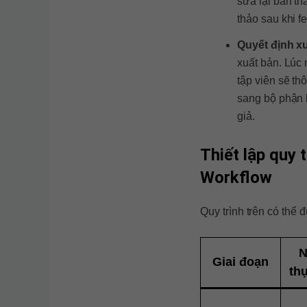
sửa lại bản t
thảo sau khi f
Quyết định x
xuất bản. Lúc 
tập viên sẽ th
sang bộ phận 
giả.
Thiết lập
quy t
Workflow
Quy trình trên có thể 
N
Giai đoạn
th