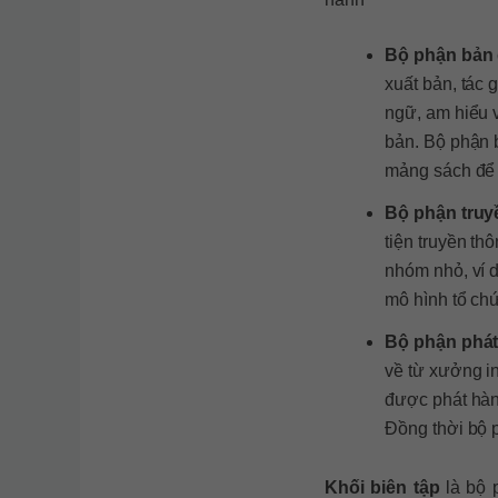
Bộ phận bản
xuất bản, tác 
ngữ, am hiểu v
bản. Bộ phận 
mảng sách để 
Bộ phận truy
tiện truyền th
nhóm nhỏ, ví 
mô hình tổ chứ
Bộ phận phá
về từ xưởng in
được phát hành
Đồng thời bộ p
Khối biên tập
là bộ p