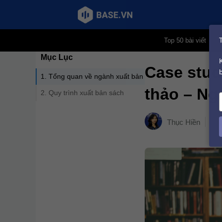
Chuyển
Top 50 bài viết
đến
Mục Lục
nội
Case stud
dung
1. Tổng quan về ngành xuất bản
thảo – Ng
2. Quy trình xuất bản sách
y
Thục Hiền