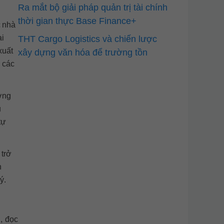
Ra mắt bộ giải pháp quản trị tài chính
thời gian thực Base Finance+
c nhà
ại
THT Cargo Logistics và chiến lược
xuất
xây dựng văn hóa để trường tồn
 các
ương
u
tự
 trở
h
ý.
, đọc