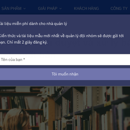
SẢN PHẨM
GIẢI PHÁP
KHÁCH HÀNG
CÔNG TY
Tài liệu miễn phí dành cho nhà quản lý
Chuyển đổi số
Tri thức cho nhà lãnh đạo
Kinh ng
Kiến thức và tài liệu mẫu mới nhất về quản lý đội nhóm sẽ được gửi tới
y: Quy trình duyệt và xử lý b
bạn. Chỉ mất 2 giây đăng ký.
ành xuất bản
Type
our
name
16/06/2023
16
Tôi muốn nhận