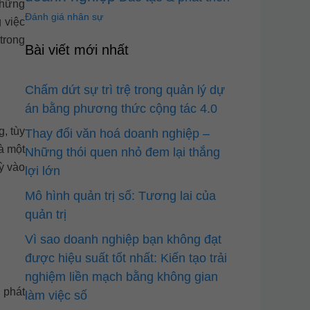
những
Đánh giá nhân sự
 việc
trong
Bài viết mới nhất
Chấm dứt sự trì trệ trong quản lý dự
án bằng phương thức cộng tác 4.0
g, tùy
Thay đổi văn hoá doanh nghiệp –
à một
Những thói quen nhỏ đem lại thắng
ỳ vào
lợi lớn
Mô hình quản trị số: Tương lai của
quản trị
Vì sao doanh nghiệp bạn không đạt
được hiệu suất tốt nhất: Kiến tạo trải
nghiệm liền mạch bằng không gian
 phát
làm việc số