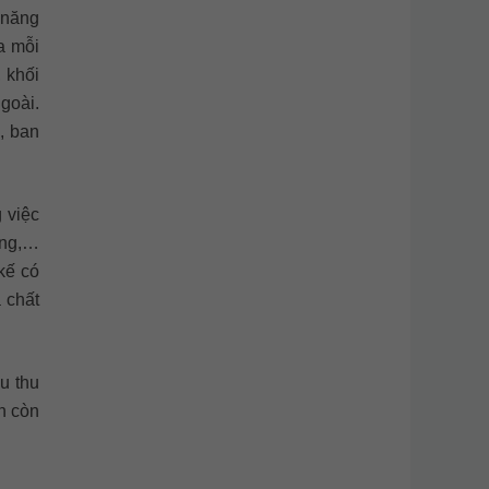
 năng
a mỗi
 khối
goài.
, ban
 việc
ang,…
kế có
 chất
u thu
n còn