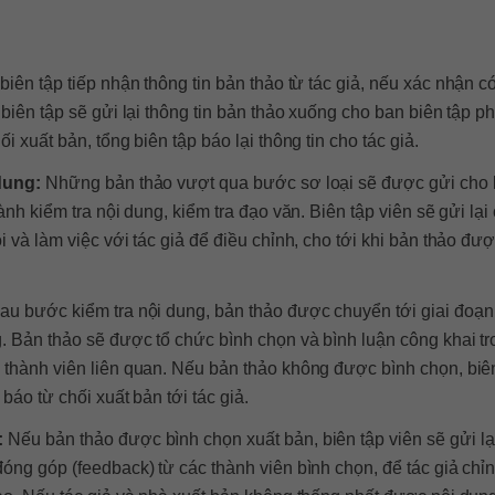
biên tập tiếp nhận thông tin bản thảo từ tác giả, nếu xác nhận c
 biên tập sẽ gửi lại thông tin bản thảo xuống cho ban biên tập p
ối xuất bản, tổng biên tập báo lại thông tin cho tác giả.
dung:
Những bản thảo vượt qua bước sơ loại sẽ được gửi cho 
hành kiểm tra nội dung, kiểm tra đạo văn. Biên tập viên sẽ gửi lại
i và làm việc với tác giả để điều chỉnh, cho tới khi bản thảo đư
au bước kiểm tra nội dung, bản thảo được chuyển tới giai đoạn
. Bản thảo sẽ được tổ chức bình chọn và bình luận công khai t
 thành viên liên quan. Nếu bản thảo không được bình chọn, biê
 báo từ chối xuất bản tới tác giả.
:
Nếu bản thảo được bình chọn xuất bản, biên tập viên sẽ gửi lạ
óng góp (feedback) từ các thành viên bình chọn, để tác giả chỉ