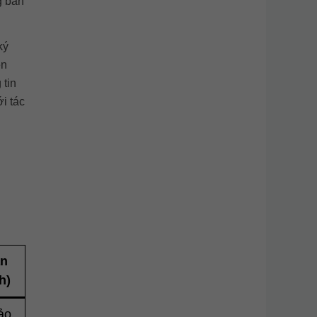
g bản
ký
ên
 tin
i tác
ạn
h)
ảo