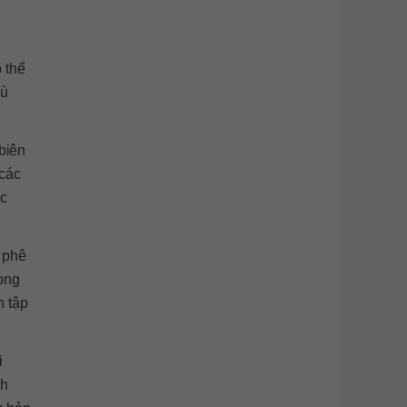
ó thể
hù
biên
 các
ợc
 phê
rong
n tập
i
nh