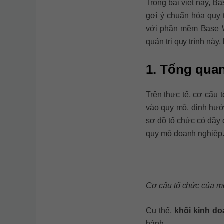
Trong bài viết này, 
gợi ý chuẩn hóa quy t
với phần mềm Base W
quản trị quy trình này
1. Tổng qua
Trên thực tế, cơ cấu 
vào quy mô, định hướ
sơ đồ tổ chức có đầy 
quy mô doanh nghiệp
Cơ cấu tổ chức của m
Cụ thể,
khối kinh d
hành