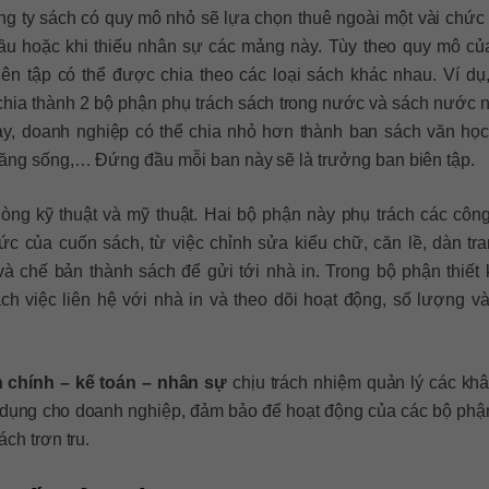
g ty sách có quy mô nhỏ sẽ lựa chọn thuê ngoài một vài chức
cầu hoặc khi thiếu nhân sự các mảng này. Tùy theo quy mô củ
iên tập có thể được chia theo các loại sách khác nhau. Ví dụ,
chia thành 2 bộ phận phụ trách sách trong nước và sách nước n
y, doanh nghiệp có thể chia nhỏ hơn thành ban sách văn học
năng sống,… Đứng đầu mỗi ban này sẽ là trưởng ban biên tập.
ng kỹ thuật và mỹ thuật. Hai bộ phận này phụ trách các công
hức của cuốn sách, từ việc chỉnh sửa kiểu chữ, căn lề, dàn tr
 và chế bản thành sách để gửi tới nhà in. Trong bộ phận thiết 
ch việc liên hệ với nhà in và theo dõi hoạt động, số lượng và
 chính – kế toán – nhân sự
chịu trách nhiệm quản lý các khâ
ển dụng cho doanh nghiệp, đảm bảo để hoạt động của các bộ phậ
ách trơn tru.