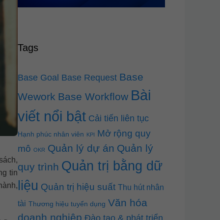
Tags
Base
Base Goal
Base Request
Bài
Wework
Base Workflow
viết nổi bật
Cải tiến liên tục
Mở rộng quy
Hạnh phúc nhân viên
KPI
Quản lý dự án
Quản lý
mô
OKR
sách,
Quản trị bằng dữ
quy trình
g tin
liệu
hành,
Quản trị hiệu suất
Thu hút nhân
Văn hóa
tài
Thương hiệu tuyển dụng
doanh nghiệp
Đào tạo & phát triển