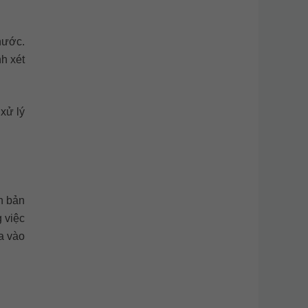
nước.
nh xét
 xử lý
n bản
 việc
a vào