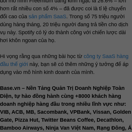
đổi mô hình Freemium đáng kinh ngạc là 26.6% – lớn
hơn rất nhiều con số 4% – đã được coi là tỉ lệ chuyển
đổi cao của
sản phẩm SaaS
. Trong số 75 triệu người
dùng hàng tháng, 20 triệu người đang trả tiền cho dịch
vụ này. Spotify có lý do thành công với chiến lược dài
hơi khôn ngoan của họ.
Hi vọng rằng qua những bài học từ
công ty SaaS hàng
đầu thế giới
này, bạn sẽ có thêm những ý tưởng để áp
dụng vào mô hình kinh doanh của mình.
Base.vn – Nền Tảng Quản Trị Doanh Nghiệp Toàn
Diện, tự hào đồng hành cùng +8000 khách hàng
doanh nghiệp hàng đầu trong nhiều lĩnh vực như:
VIB, ACB, MB, Sacombank, VPBank, Vissan, Golden
Gate, Pizza Hut, Twitter Beans Coffee, Decathlon,
Bamboo Airways, Ninja Van Việt Nam, Rạng Đông, Á